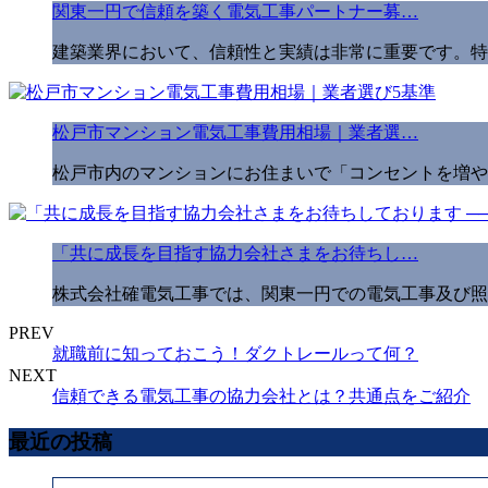
関東一円で信頼を築く電気工事パートナー募…
建築業界において、信頼性と実績は非常に重要です。特
松戸市マンション電気工事費用相場｜業者選…
松戸市内のマンションにお住まいで「コンセントを増や
「共に成長を目指す協力会社さまをお待ちし…
株式会社確電気工事では、関東一円での電気工事及び照
PREV
就職前に知っておこう！ダクトレールって何？
NEXT
信頼できる電気工事の協力会社とは？共通点をご紹介
最近の投稿