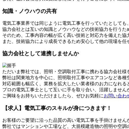
知識・ノウハウの共有
電気工事業界では同じように電気工事を行っていたとしても
協力会社とは互いの知識とノウハウなどの技術協力を行うた
そのため、工事内容の幅が広く高い技術と対応力を備えた協
また、技術協力により成長できるため安心して他の現場を任
協力会社として連携しませんか
ただいま弊社では、照明・空調取付工事に携わる協力会社様
弊社は関東地方を中心に、照明取付工事やエアコンなど各種
対応範囲も幅広く、業務を拡大したい業者様のお力になれる
プロの電気工事士として互いに手を取り合い、活躍しません
ご興味をお持ちいただけましたら、ぜひお気軽に
お問い合わ
【求人】電気工事のスキルが身につきます！
お客様のご要望に沿った品質の高い電気工事を手掛けません
弊社ではマンションや工場など、大規模建造物の照明や空調