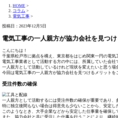
HOME
>
コラム
>
電気工事
>
投稿日：2023年12月5日
電気工事の一人親方が協力会社を見つけ
こんにちは！
千葉県松戸市に拠点を構え、東京都をはじめ関東一円の電気
電気工事業者として活動する方の中には、所属していた会社
一人親方として活動しているけれど現状を変えたいと思う場
今回は電気工事の一人親方が協力会社を見つけるメリットを
受注件数の確保
一人親方として活動するには受注件数の確保が重要であり、
特に独立後間もない場合は得意先も少ないことから、安定し
このようなとき、大手企業などから安定した仕事量を確保し
また、協力会社と共に受注した仕事を行うことにより、継続