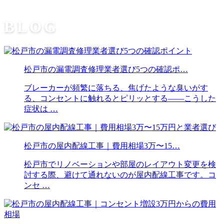
BLOG
松戸市の漏電調査修理業者選び5つの確認ポ…
ブレーカーが頻繁に落ちる、焦げたような臭いがす
る、コンセントに触れるとピリッとする——こうした
症状は …
松戸市の屋内配線工事｜費用相場3万〜15…
松戸市でリノベーションや部屋のレイアウト変更を検
討する際、避けて通れないのが屋内配線工事です。コ
ンセ …