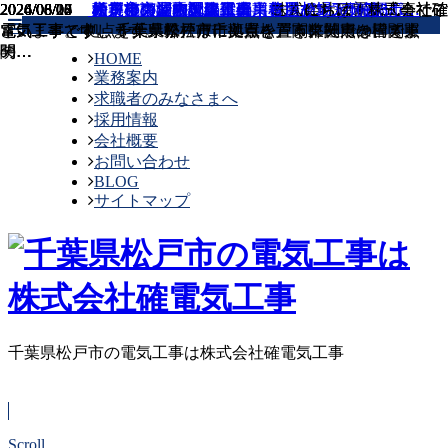
2026/08/08
2026/08/07
2026/08/06
2026/08/05
2026/08/04
2024/06/26
2024/06/23
2024/06/20
2024/06/17
松戸市の漏電調査修理業者選び5つの確認ポ…
松戸市の屋内配線工事｜費用相場3万〜15…
松戸市の屋内配線工事｜コンセント増設3万…
鎌ヶ谷市の空調取付工事費用相場｜10万〜…
柏市の空調取付工事費用相場｜10万〜30…
大規模商業施設建設の…
オフィスビルのライテ…
商業施設での電気工事…
新築マンションの電気…
こんにちは、株式会社確
こんにちは！株式会社確
株式会社確電気工事でご
こんにちは！株式会社確
電気工事と申します。 弊社は千葉県松戸市に拠点を構え、
電気工事です。 千葉県松戸市に拠点を置き、関東一円で照
ざいます。 拠点を千葉県松戸市に置き、関東一円の皆さま
電気工事です。 千葉県松戸市に拠点を置く弊社では、関東
関…
明…
の…
一…
HOME
業務案内
求職者のみなさまへ
採用情報
会社概要
お問い合わせ
BLOG
サイトマップ
Scroll