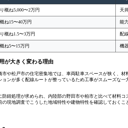
り概ね5,000〜2万円
天
概ね15〜40万円
能
り概ね1.5〜3万円
配
概ね5〜15万円
機
用が大きく変わる理由
橋市や松戸市の住宅密集地では、車両駐車スペースが狭く、材
ションが多く配線ルートが整っているため工事がスムーズな一
に防錆処理が求められ、内陸部の野田市や柏市と比べて材料コ
前の現地調査でこうした地域特性や建物特性を確認しておくこ