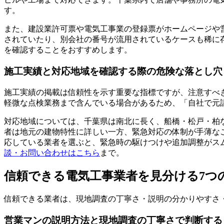
す。
また、建設業許可票や電気工事業の登録票がホームページや
されていたり、別会社の番号が流用されているケースも稀に
を確認することをおすすめします。
施工実績と対応地域を確認する際の危険な落とし穴
施工実績の掲載は信頼性を示す重要な指標ですが、注意すべき
軽微な点検業務まで含んでいる場合があるため、「自社で元
対応地域については、千葉県は南北に長く、船橋・松戸・柏
者は地元の建物特性に詳しい一方、緊急対応の体制が手薄なこ
応している業者を選ぶと、緊急時の駆けつけや追加調整がス
談・お問い合わせはこちら
まで。
信頼できる電気工事業者を見分ける7つ
信頼できる業者は、現地調査の丁寧さ・説明の分かりやすさ
営業マンの説明方法と現地調査の丁寧さで判断する