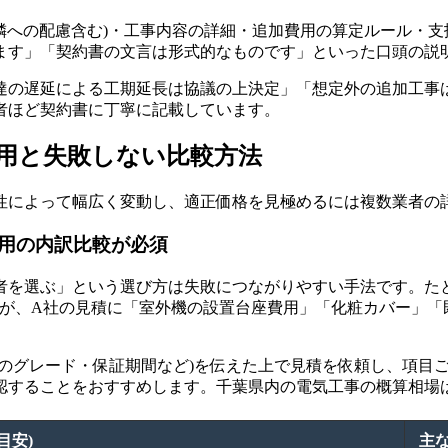
近隣への配慮含む)・工事内容の詳細・追加費用の算定ルール・支
ます」「契約書の文言は形式的なものです」といった口頭の説
達の遅延による工期延長は協議の上決定」「想定外の追加工事
者ほど契約書に丁寧に記載しています。
用と失敗しない比較方法
性によって幅広く変動し、適正価格を見極めるには複数業者の
用の内訳比較が必須
を選ぶ」という選び方は失敗につながりやすい手法です。たと
ますが、A社の見積に「室外機の設置台座費用」「化粧カバー」「
料のグレード・保証期間など)を伝えた上で見積を依頼し、項目
認することをおすすめします。千葉県内の電気工事の概算相場
目安)
主