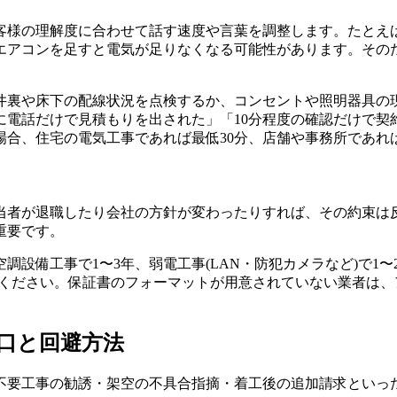
客様の理解度に合わせて話す速度や言葉を調整します。たとえ
エアコンを足すと電気が足りなくなる可能性があります。その
井裏や床下の配線状況を点検するか、コンセントや照明器具の
に電話だけで見積もりを出された」「10分程度の確認だけで契
合、住宅の電気工事であれば最低30分、店舗や事務所であれ
当者が退職したり会社の方針が変わったりすれば、その約束は
重要です。
調設備工事で1〜3年、弱電工事(LAN・防犯カメラなど)で1
てください。保証書のフォーマットが用意されていない業者は
口と回避方法
不要工事の勧誘・架空の不具合指摘・着工後の追加請求といっ