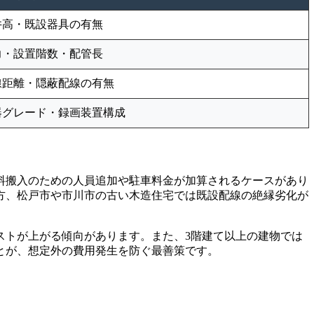
井高・既設器具の有無
力・設置階数・配管長
線距離・隠蔽配線の有無
器グレード・録画装置構成
料搬入のための人員追加や駐車料金が加算されるケースがあり
方、松戸市や市川市の古い木造住宅では既設配線の絶縁劣化が
ストが上がる傾向があります。また、3階建て以上の建物では
とが、想定外の費用発生を防ぐ最善策です。