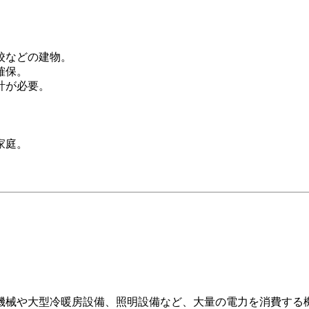
校などの建物。
確保。
計が必要。
家庭。
。
機械や大型冷暖房設備、照明設備など、大量の電力を消費する