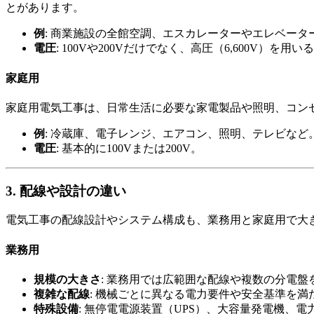
とがあります。
例
: 商業施設の全館空調、エスカレーターやエレベー
電圧
: 100Vや200Vだけでなく、高圧（6,600V）を用
家庭用
家庭用電気工事は、日常生活に必要な家電製品や照明、コンセ
例
: 冷蔵庫、電子レンジ、エアコン、照明、テレビなど
電圧
: 基本的に100Vまたは200V。
3. 配線や設計の違い
電気工事の配線設計やシステム構成も、業務用と家庭用で大
業務用
規模の大きさ
: 業務用では広範囲な配線や複数の分電
複雑な配線
: 機械ごとに異なる電力要件や安全基準を
特殊設備
: 無停電電源装置（UPS）、大容量発電機、