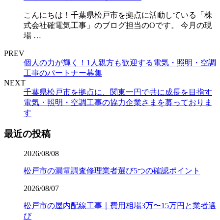
こんにちは！千葉県松戸市を拠点に活動している「株
式会社確電気工事」のブログ担当のOです。 今月の現
場 …
PREV
個人の力が輝く！1人親方も歓迎する電気・照明・空調
工事のパートナー募集
NEXT
千葉県松戸市を拠点に、関東一円で共に成長を目指す
電気・照明・空調工事の協力企業さまを募っておりま
す
最近の投稿
2026/08/08
松戸市の漏電調査修理業者選び5つの確認ポイント
2026/08/07
松戸市の屋内配線工事｜費用相場3万〜15万円と業者選
び